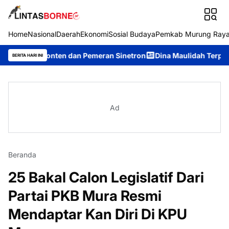
Home
Nasional
Daerah
Ekonomi
Sosial Budaya
Pemkab Murung Ray
onten dan Pemeran Sinetron
Dina Maulidah Terpilih Aklamasi 
BERITA HARI INI
Ad
Beranda
25 Bakal Calon Legislatif Dari
Partai PKB Mura Resmi
Mendaptar Kan Diri Di KPU