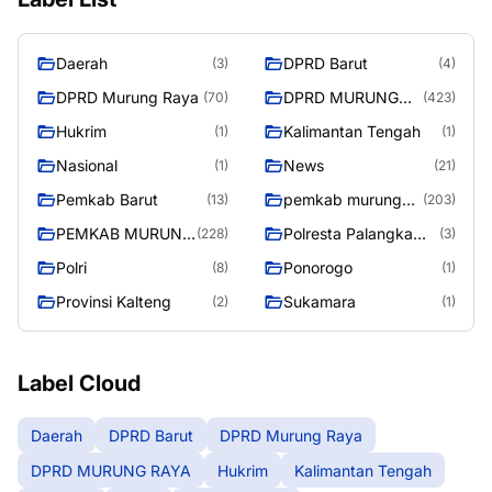
Daerah
DPRD Barut
(3)
(4)
DPRD Murung Raya
DPRD MURUNG
(70)
(423)
RAYA
Hukrim
Kalimantan Tengah
(1)
(1)
Nasional
News
(1)
(21)
Pemkab Barut
pemkab murung
(13)
(203)
raya
PEMKAB MURUNG
Polresta Palangka
(228)
(3)
RAYA
Raya
Polri
Ponorogo
(8)
(1)
Provinsi Kalteng
Sukamara
(2)
(1)
Label Cloud
Daerah
DPRD Barut
DPRD Murung Raya
DPRD MURUNG RAYA
Hukrim
Kalimantan Tengah