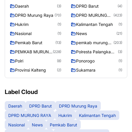
Daerah
DPRD Barut
(3)
(4)
DPRD Murung Raya
DPRD MURUNG
(70)
(423)
RAYA
Hukrim
Kalimantan Tengah
(1)
(1)
Nasional
News
(1)
(21)
Pemkab Barut
pemkab murung
(13)
(203)
raya
PEMKAB MURUNG
Polresta Palangka
(228)
(3)
RAYA
Raya
Polri
Ponorogo
(8)
(1)
Provinsi Kalteng
Sukamara
(2)
(1)
Label Cloud
Daerah
DPRD Barut
DPRD Murung Raya
DPRD MURUNG RAYA
Hukrim
Kalimantan Tengah
Nasional
News
Pemkab Barut