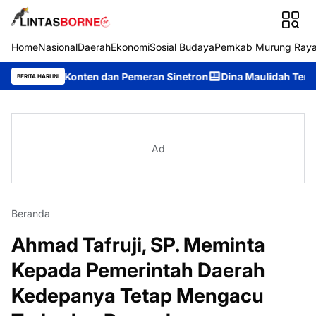
Home
Nasional
Daerah
Ekonomi
Sosial Budaya
Pemkab Murung Ray
or Konten dan Pemeran Sinetron
Dina Maulidah Terpilih Aklama
BERITA HARI INI
Ad
Beranda
Ahmad Tafruji, SP. Meminta
Kepada Pemerintah Daerah
Kedepanya Tetap Mengacu