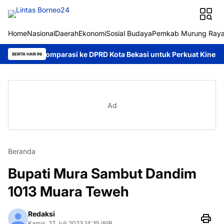
Home
Nasional
Daerah
Ekonomi
Sosial Budaya
Pemkab Murung Ray
Komparasi ke DPRD Kota Bekasi untuk Perkuat Kinerja Kelembaga
BERITA HARI INI
Ad
Beranda
Bupati Mura Sambut Dandim
1013 Muara Teweh
Redaksi
Kamis, 27 Juli 2023 14:35 WIB