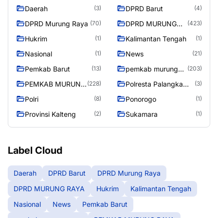
Daerah
DPRD Barut
(3)
(4)
DPRD Murung Raya
DPRD MURUNG
(70)
(423)
RAYA
Hukrim
Kalimantan Tengah
(1)
(1)
Nasional
News
(1)
(21)
Pemkab Barut
pemkab murung
(13)
(203)
raya
PEMKAB MURUNG
Polresta Palangka
(228)
(3)
RAYA
Raya
Polri
Ponorogo
(8)
(1)
Provinsi Kalteng
Sukamara
(2)
(1)
Label Cloud
Daerah
DPRD Barut
DPRD Murung Raya
DPRD MURUNG RAYA
Hukrim
Kalimantan Tengah
Nasional
News
Pemkab Barut