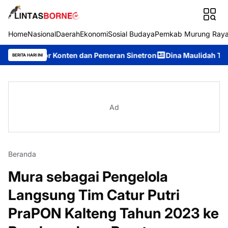
Home
Nasional
Daerah
Ekonomi
Sosial Budaya
Pemkab Murung Ray
tor Konten dan Pemeran Sinetron
Dina Maulidah Terpilih Aklam
BERITA HARI INI
Ad
Beranda
Mura sebagai Pengelola
Langsung Tim Catur Putri
PraPON Kalteng Tahun 2023 ke