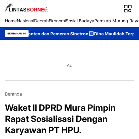
Home
Nasional
Daerah
Ekonomi
Sosial Budaya
Pemkab Murung Ray
r Konten dan Pemeran Sinetron
Dina Maulidah Terpilih Aklamas
BERITA HARI INI
Ad
Beranda
Waket II DPRD Mura Pimpin
Rapat Sosialisasi Dengan
Karyawan PT HPU.