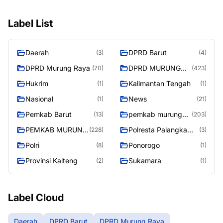
Label List
Daerah
DPRD Barut
(3)
(4)
DPRD Murung Raya
DPRD MURUNG
(70)
(423)
RAYA
Hukrim
Kalimantan Tengah
(1)
(1)
Nasional
News
(1)
(21)
Pemkab Barut
pemkab murung
(13)
(203)
raya
PEMKAB MURUNG
Polresta Palangka
(228)
(3)
RAYA
Raya
Polri
Ponorogo
(8)
(1)
Provinsi Kalteng
Sukamara
(2)
(1)
Label Cloud
Daerah
DPRD Barut
DPRD Murung Raya