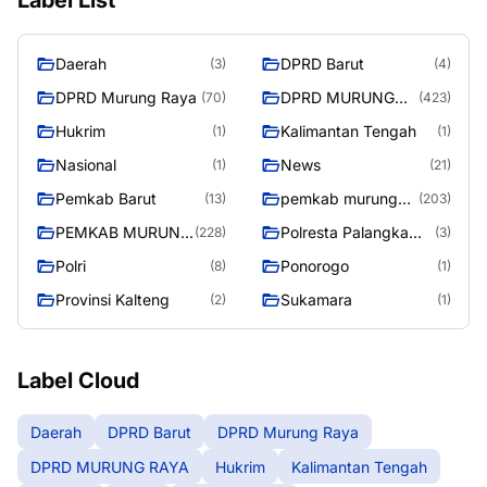
Label List
Daerah
DPRD Barut
(3)
(4)
DPRD Murung Raya
DPRD MURUNG
(70)
(423)
RAYA
Hukrim
Kalimantan Tengah
(1)
(1)
Nasional
News
(1)
(21)
Pemkab Barut
pemkab murung
(13)
(203)
raya
PEMKAB MURUNG
Polresta Palangka
(228)
(3)
RAYA
Raya
Polri
Ponorogo
(8)
(1)
Provinsi Kalteng
Sukamara
(2)
(1)
Label Cloud
Daerah
DPRD Barut
DPRD Murung Raya
DPRD MURUNG RAYA
Hukrim
Kalimantan Tengah