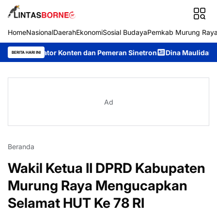
Home
Nasional
Daerah
Ekonomi
Sosial Budaya
Pemkab Murung Ray
reator Konten dan Pemeran Sinetron
Dina Maulidah Terpilih Ak
BERITA HARI INI
Ad
Beranda
Wakil Ketua II DPRD Kabupaten
Murung Raya Mengucapkan
Selamat HUT Ke 78 RI