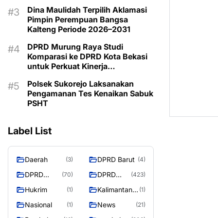
Kemarau
Dina Maulidah Terpilih Aklamasi
Pimpin Perempuan Bangsa
Kalteng Periode 2026–2031
DPRD Murung Raya Studi
Komparasi ke DPRD Kota Bekasi
untuk Perkuat Kinerja
Kelembagaan
Polsek Sukorejo Laksanakan
Pengamanan Tes Kenaikan Sabuk
PSHT
Label List
Daerah
DPRD Barut
(3)
(4)
DPRD
DPRD
(70)
(423)
Murung
MURUNG
Hukrim
Kalimantan
(1)
(1)
Raya
RAYA
Tengah
Nasional
News
(1)
(21)