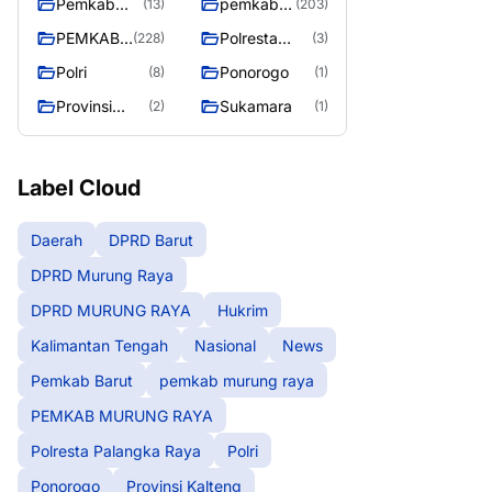
Pemkab
pemkab
(13)
(203)
Barut
murung
PEMKAB
Polresta
(228)
(3)
raya
MURUNG
Palangka
Polri
Ponorogo
(8)
(1)
RAYA
Raya
Provinsi
Sukamara
(2)
(1)
Kalteng
Label Cloud
Daerah
DPRD Barut
DPRD Murung Raya
DPRD MURUNG RAYA
Hukrim
Kalimantan Tengah
Nasional
News
Pemkab Barut
pemkab murung raya
PEMKAB MURUNG RAYA
Polresta Palangka Raya
Polri
Ponorogo
Provinsi Kalteng