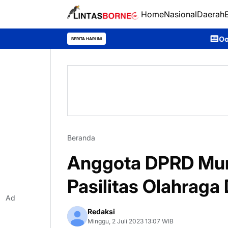
Home
Nasional
Daerah
Ooh Darmawan, Anak De
BERITA HARI INI
Beranda
Anggota DPRD Mur
Pasilitas Olahraga
Ad
Redaksi
Minggu, 2 Juli 2023 13:07 WIB