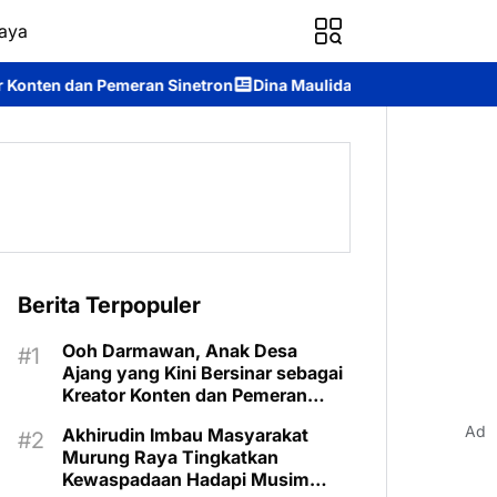
aya
n Sinetron
Dina Maulidah Terpilih Aklamasi Pimpin Perempuan
Berita Terpopuler
Ooh Darmawan, Anak Desa
Ajang yang Kini Bersinar sebagai
Kreator Konten dan Pemeran
Sinetron
Ad
Akhirudin Imbau Masyarakat
Murung Raya Tingkatkan
Kewaspadaan Hadapi Musim