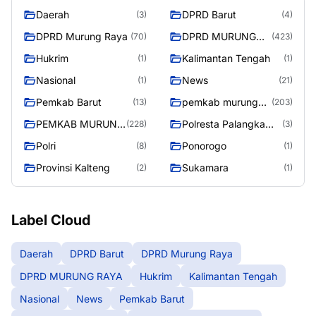
Daerah
DPRD Barut
(3)
(4)
DPRD Murung Raya
DPRD MURUNG
(70)
(423)
RAYA
Hukrim
Kalimantan Tengah
(1)
(1)
Nasional
News
(1)
(21)
Pemkab Barut
pemkab murung
(13)
(203)
raya
PEMKAB MURUNG
Polresta Palangka
(228)
(3)
RAYA
Raya
Polri
Ponorogo
(8)
(1)
Provinsi Kalteng
Sukamara
(2)
(1)
Label Cloud
Daerah
DPRD Barut
DPRD Murung Raya
DPRD MURUNG RAYA
Hukrim
Kalimantan Tengah
Nasional
News
Pemkab Barut