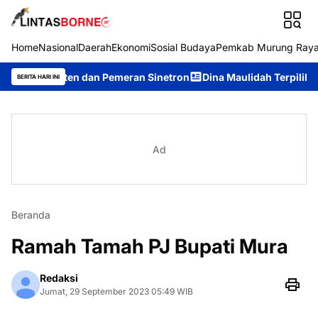
Home
Nasional
Daerah
Ekonomi
Sosial Budaya
Pemkab Murung Ray
ten dan Pemeran Sinetron
Dina Maulidah Terpilih Aklamasi Pim
BERITA HARI INI
Ad
Beranda
Ramah Tamah PJ Bupati Mura
Redaksi
Jumat, 29 September 2023 05:49 WIB