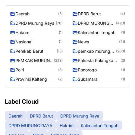
Daerah
DPRD Barut
(3)
(4)
DPRD Murung Raya
DPRD MURUNG
(70)
(423)
RAYA
Hukrim
Kalimantan Tengah
(1)
(1)
Nasional
News
(1)
(21)
Pemkab Barut
pemkab murung
(13)
(203)
raya
PEMKAB MURUNG
Polresta Palangka
(228)
(3)
RAYA
Raya
Polri
Ponorogo
(8)
(1)
Provinsi Kalteng
Sukamara
(2)
(1)
Label Cloud
Daerah
DPRD Barut
DPRD Murung Raya
DPRD MURUNG RAYA
Hukrim
Kalimantan Tengah