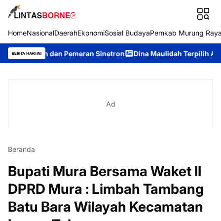
Home
Nasional
Daerah
Ekonomi
Sosial Budaya
Pemkab Murung Ray
 dan Pemeran Sinetron
Dina Maulidah Terpilih Aklamasi Pimpi
BERITA HARI INI
Ad
Beranda
Bupati Mura Bersama Waket II
DPRD Mura : Limbah Tambang
Batu Bara Wilayah Kecamatan