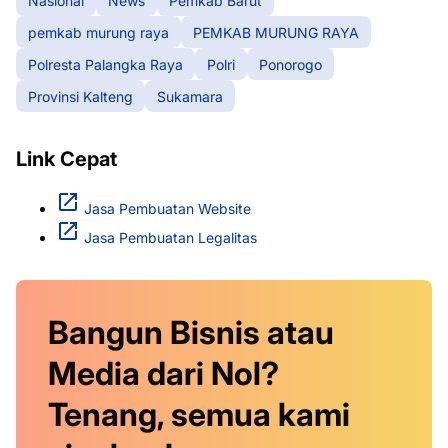
Nasional
News
Pemkab Barut
pemkab murung raya
PEMKAB MURUNG RAYA
Polresta Palangka Raya
Polri
Ponorogo
Provinsi Kalteng
Sukamara
Link Cepat
Jasa Pembuatan Website
Jasa Pembuatan Legalitas
Bangun Bisnis atau
Media dari Nol?
Tenang, semua kami