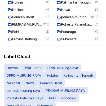
Hukrim
Kalimantan Tengah
(1)
(1)
Nasional
News
(1)
(21)
Pemkab Barut
pemkab murung
(13)
(203)
raya
PEMKAB MURUNG
Polresta Palangka
(228)
(3)
RAYA
Raya
Polri
Ponorogo
(8)
(1)
Provinsi Kalteng
Sukamara
(2)
(1)
Label Cloud
Daerah
DPRD Barut
DPRD Murung Raya
DPRD MURUNG RAYA
Hukrim
Kalimantan Tengah
Nasional
News
Pemkab Barut
pemkab murung raya
PEMKAB MURUNG RAYA
Polresta Palangka Raya
Polri
Ponorogo
Provinsi Kalteng
Sukamara