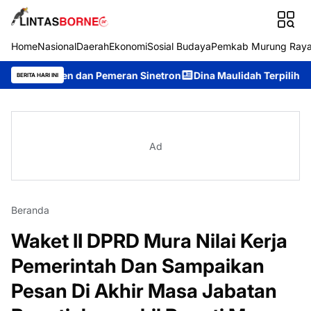
Home
Nasional
Daerah
Ekonomi
Sosial Budaya
Pemkab Murung Ray
 dan Pemeran Sinetron
Dina Maulidah Terpilih Aklamasi Pimpi
BERITA HARI INI
Ad
Beranda
Waket II DPRD Mura Nilai Kerja
Pemerintah Dan Sampaikan
Pesan Di Akhir Masa Jabatan