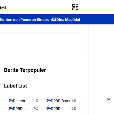
aya
n Sinetron
Dina Maulidah Terpilih Aklamasi Pimpin Perempuan 
Berita Terpopuler
Label List
Ad
Daerah
DPRD Barut
(3)
(4)
DPRD
DPRD
(70)
(423)
Murung
MURUNG