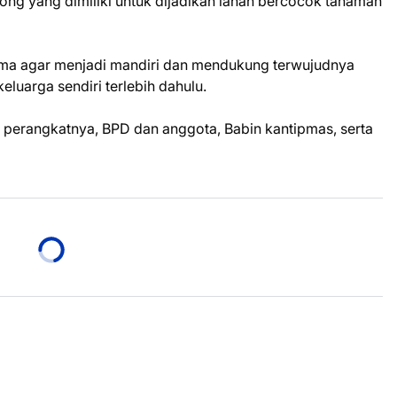
ng yang dimiliki untuk dijadikan lahan bercocok tanaman
ama agar menjadi mandiri dan mendukung terwujudnya
luarga sendiri terlebih dahulu.
an perangkatnya, BPD dan anggota, Babin kantipmas, serta