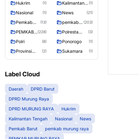
Hukrim
Kalimantan
(1)
(1)
Raya
RAYA
Tengah
Nasional
News
(1)
(21)
Pemkab
pemkab
(13)
(203)
Barut
murung
PEMKAB
Polresta
(228)
(3)
raya
MURUNG
Palangka
Polri
Ponorogo
(8)
(1)
RAYA
Raya
Provinsi
Sukamara
(2)
(1)
Kalteng
Label Cloud
Daerah
DPRD Barut
DPRD Murung Raya
DPRD MURUNG RAYA
Hukrim
Kalimantan Tengah
Nasional
News
Pemkab Barut
pemkab murung raya
PEMKAB MURUNG RAYA