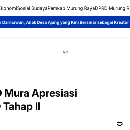
Ekonomi
Sosial Budaya
Pemkab Murung Raya
DPRD Murung R
sa Ajang yang Kini Bersinar sebagai Kreator Konten dan Pemera
Ad
D Mura Apresiasi
Tahap II