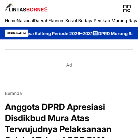
Home
Nasional
Daerah
Ekonomi
Sosial Budaya
Pemkab Murung Ray
gsa Kalteng Periode 2026–2031
DPRD Murung Raya Studi Kompar
BERITA HARI INI
Ad
Beranda
Anggota DPRD Apresiasi
Disdikbud Mura Atas
Terwujudnya Pelaksanaan