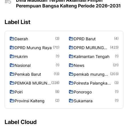
Perempuan Bangsa Kalteng Periode 2026–2031
Label List
Daerah
DPRD Barut
(3)
(4)
DPRD Murung Raya
DPRD MURUNG
(70)
(423)
RAYA
Hukrim
Kalimantan Tengah
(1)
(1)
Nasional
News
(1)
(21)
Pemkab Barut
pemkab murung
(13)
(203)
raya
PEMKAB MURUNG
Polresta Palangka
(228)
(3)
RAYA
Raya
Polri
Ponorogo
(8)
(1)
Provinsi Kalteng
Sukamara
(2)
(1)
Label Cloud