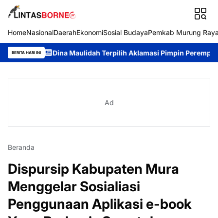
Home
Nasional
Daerah
Ekonomi
Sosial Budaya
Pemkab Murung Ray
n
Dina Maulidah Terpilih Aklamasi Pimpin Perempuan Bangsa K
BERITA HARI INI
Ad
Beranda
Dispursip Kabupaten Mura
Menggelar Sosialiasi
Penggunaan Aplikasi e-book