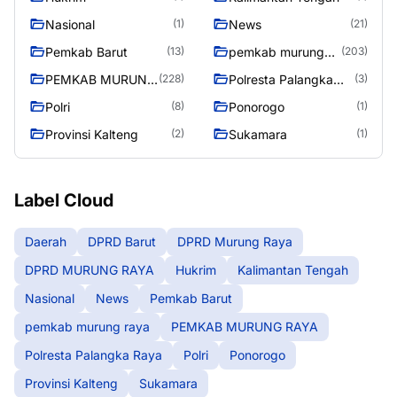
Nasional
News
(1)
(21)
Pemkab Barut
pemkab murung
(13)
(203)
raya
PEMKAB MURUNG
Polresta Palangka
(228)
(3)
RAYA
Raya
Polri
Ponorogo
(8)
(1)
Provinsi Kalteng
Sukamara
(2)
(1)
Label Cloud
Daerah
DPRD Barut
DPRD Murung Raya
DPRD MURUNG RAYA
Hukrim
Kalimantan Tengah
Nasional
News
Pemkab Barut
pemkab murung raya
PEMKAB MURUNG RAYA
Polresta Palangka Raya
Polri
Ponorogo
Provinsi Kalteng
Sukamara