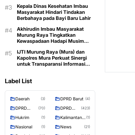
Kepala Dinas Kesehatan Imbau
Masyarakat Hindari Tindakan
Berbahaya pada Bayi Baru Lahir
Akhirudin Imbau Masyarakat
Murung Raya Tingkatkan
Kewaspadaan Hadapi Musim
Kemarau
IJTI Murung Raya (Mura) dan
Kapolres Mura Perkuat Sinergi
untuk Transparansi Informasi
Bagi Masyarakat Mura
Label List
Daerah
DPRD Barut
(3)
(4)
DPRD
DPRD
(70)
(423)
Murung
MURUNG
Hukrim
Kalimantan
(1)
(1)
Raya
RAYA
Tengah
Nasional
News
(1)
(21)