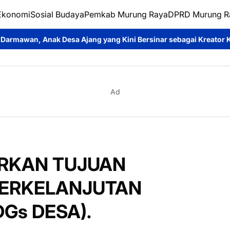
Ekonomi
Sosial Budaya
Pemkab Murung Raya
DPRD Murung R
 Ajang yang Kini Bersinar sebagai Kreator Konten dan Pemeran 
Ad
RKAN TUJUAN
ERKELANJUTAN
DGs DESA).