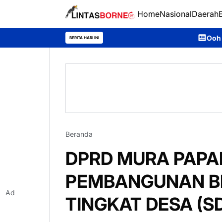
Home
Nasional
Daerah
Ooh Darmawan, Anak Desa
BERITA HARI INI
Beranda
DPRD MURA PAPA
PEMBANGUNAN B
Ad
TINGKAT DESA (S