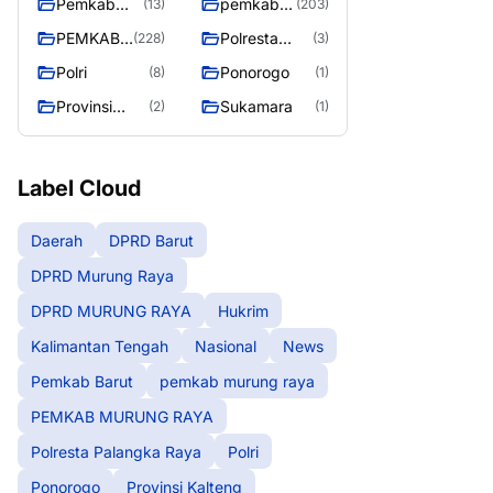
Pemkab
pemkab
(13)
(203)
Barut
murung
PEMKAB
Polresta
(228)
(3)
raya
MURUNG
Palangka
Polri
Ponorogo
(8)
(1)
RAYA
Raya
Provinsi
Sukamara
(2)
(1)
Kalteng
Label Cloud
Daerah
DPRD Barut
DPRD Murung Raya
DPRD MURUNG RAYA
Hukrim
Kalimantan Tengah
Nasional
News
Pemkab Barut
pemkab murung raya
PEMKAB MURUNG RAYA
Polresta Palangka Raya
Polri
Ponorogo
Provinsi Kalteng