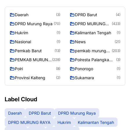
Daerah
DPRD Barut
(3)
(4)
DPRD Murung Raya
DPRD MURUNG
(70)
(423)
RAYA
Hukrim
Kalimantan Tengah
(1)
(1)
Nasional
News
(1)
(21)
Pemkab Barut
pemkab murung
(13)
(203)
raya
PEMKAB MURUNG
Polresta Palangka
(228)
(3)
RAYA
Raya
Polri
Ponorogo
(8)
(1)
Provinsi Kalteng
Sukamara
(2)
(1)
Label Cloud
Daerah
DPRD Barut
DPRD Murung Raya
DPRD MURUNG RAYA
Hukrim
Kalimantan Tengah