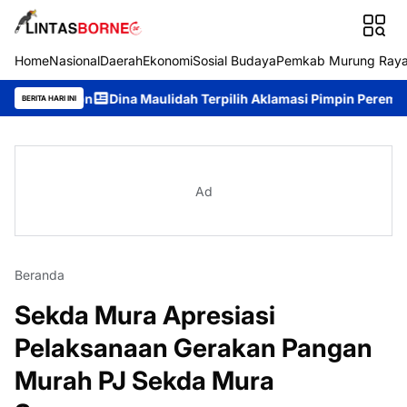
Home
Nasional
Daerah
Ekonomi
Sosial Budaya
Pemkab Murung Ray
n
Dina Maulidah Terpilih Aklamasi Pimpin Perempuan Bangsa K
BERITA HARI INI
Ad
Beranda
Sekda Mura Apresiasi
Pelaksanaan Gerakan Pangan
Murah PJ Sekda Mura