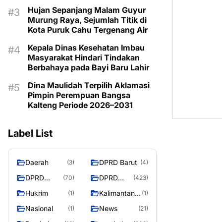
Kemarau
Hujan Sepanjang Malam Guyur
Murung Raya, Sejumlah Titik di
Kota Puruk Cahu Tergenang Air
Kepala Dinas Kesehatan Imbau
Masyarakat Hindari Tindakan
Berbahaya pada Bayi Baru Lahir
Dina Maulidah Terpilih Aklamasi
Pimpin Perempuan Bangsa
Kalteng Periode 2026–2031
Label List
Daerah
DPRD Barut
(3)
(4)
DPRD
DPRD
(70)
(423)
Murung
MURUNG
Hukrim
Kalimantan
(1)
(1)
Raya
RAYA
Tengah
Nasional
News
(1)
(21)