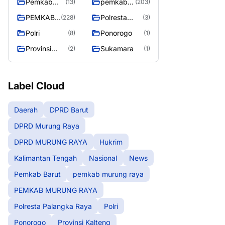
Pemkab
pemkab
(13)
(203)
Barut
murung
PEMKAB
Polresta
(228)
(3)
raya
MURUNG
Palangka
Polri
Ponorogo
(8)
(1)
RAYA
Raya
Provinsi
Sukamara
(2)
(1)
Kalteng
Label Cloud
Daerah
DPRD Barut
DPRD Murung Raya
DPRD MURUNG RAYA
Hukrim
Kalimantan Tengah
Nasional
News
Pemkab Barut
pemkab murung raya
PEMKAB MURUNG RAYA
Polresta Palangka Raya
Polri
Ponorogo
Provinsi Kalteng