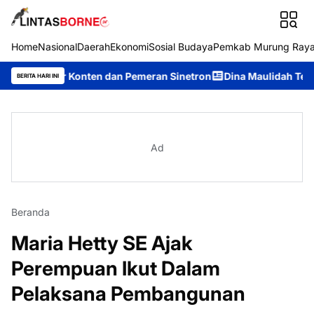
Home
Nasional
Daerah
Ekonomi
Sosial Budaya
Pemkab Murung Ray
or Konten dan Pemeran Sinetron
Dina Maulidah Terpilih Aklama
BERITA HARI INI
Ad
Beranda
Maria Hetty SE Ajak
Perempuan Ikut Dalam
Pelaksana Pembangunan