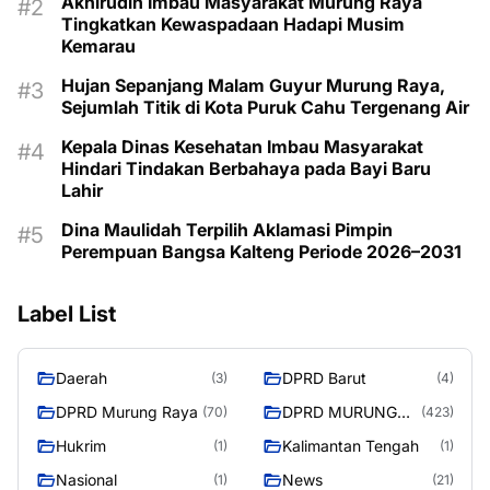
Akhirudin Imbau Masyarakat Murung Raya
Tingkatkan Kewaspadaan Hadapi Musim
Kemarau
Hujan Sepanjang Malam Guyur Murung Raya,
Sejumlah Titik di Kota Puruk Cahu Tergenang Air
Kepala Dinas Kesehatan Imbau Masyarakat
Hindari Tindakan Berbahaya pada Bayi Baru
Lahir
Dina Maulidah Terpilih Aklamasi Pimpin
Perempuan Bangsa Kalteng Periode 2026–2031
Label List
Daerah
DPRD Barut
(3)
(4)
DPRD Murung Raya
DPRD MURUNG
(70)
(423)
RAYA
Hukrim
Kalimantan Tengah
(1)
(1)
Nasional
News
(1)
(21)