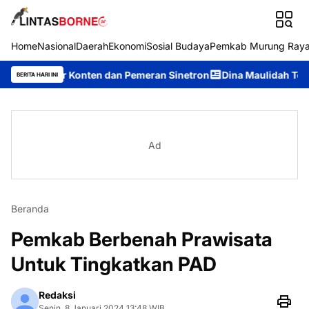
Home
Nasional
Daerah
Ekonomi
Sosial Budaya
Pemkab Murung Ray
or Konten dan Pemeran Sinetron
Dina Maulidah Terpilih Aklam
BERITA HARI INI
Ad
Beranda
Pemkab Berbenah Prawisata
Untuk Tingkatkan PAD
Redaksi
Senin, 8 Januari 2024 13:48 WIB