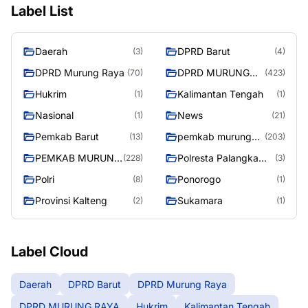
Label List
Daerah
DPRD Barut
(3)
(4)
DPRD Murung Raya
DPRD MURUNG
(70)
(423)
RAYA
Hukrim
Kalimantan Tengah
(1)
(1)
Nasional
News
(1)
(21)
Pemkab Barut
pemkab murung
(13)
(203)
raya
PEMKAB MURUNG
Polresta Palangka
(228)
(3)
RAYA
Raya
Polri
Ponorogo
(8)
(1)
Provinsi Kalteng
Sukamara
(2)
(1)
Label Cloud
Daerah
DPRD Barut
DPRD Murung Raya
DPRD MURUNG RAYA
Hukrim
Kalimantan Tengah