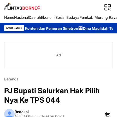
Home
Nasional
Daerah
Ekonomi
Sosial Budaya
Pemkab Murung Ray
or Konten dan Pemeran Sinetron
Dina Maulidah Terpilih Aklam
BERITA HARI INI
Ad
Beranda
PJ Bupati Salurkan Hak Pilih
Nya Ke TPS 044
Redaksi
Rabu, 14 Februari 2024 06:12 WIB