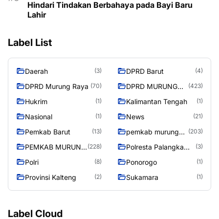
Hindari Tindakan Berbahaya pada Bayi Baru
Lahir
Label List
Daerah
DPRD Barut
(3)
(4)
DPRD Murung Raya
DPRD MURUNG
(70)
(423)
RAYA
Hukrim
Kalimantan Tengah
(1)
(1)
Nasional
News
(1)
(21)
Pemkab Barut
pemkab murung
(13)
(203)
raya
PEMKAB MURUNG
Polresta Palangka
(228)
(3)
RAYA
Raya
Polri
Ponorogo
(8)
(1)
Provinsi Kalteng
Sukamara
(2)
(1)
Label Cloud