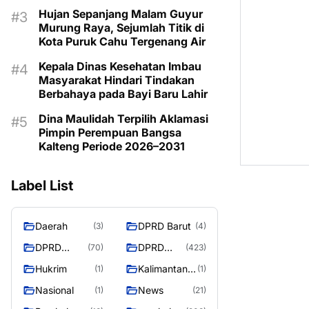
Kemarau
Hujan Sepanjang Malam Guyur
Murung Raya, Sejumlah Titik di
Kota Puruk Cahu Tergenang Air
Kepala Dinas Kesehatan Imbau
Masyarakat Hindari Tindakan
Berbahaya pada Bayi Baru Lahir
Dina Maulidah Terpilih Aklamasi
Pimpin Perempuan Bangsa
Kalteng Periode 2026–2031
Label List
Daerah
DPRD Barut
(3)
(4)
DPRD
DPRD
(70)
(423)
Murung
MURUNG
Hukrim
Kalimantan
(1)
(1)
Raya
RAYA
Tengah
Nasional
News
(1)
(21)