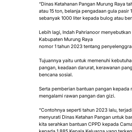
“Dinas Ketahanan Pangan Murung Raya ta
atau 15 ton, belanja pengadaan gula pasir
sebanyak 1000 liter kepada bulog atau b
Lebih lagi, Indah Pahrianoor menyebutkan
Kabupaten Murung Raya
nomor 1 tahun 2023 tentang penyelenggr
Tujuannya yaitu untuk memenuhi kebutuh
pangan, keadaan darurat, kerawanan pang
bencana sosial.
Serta pemberian bantuan pangan kepada 
mengalami rawan pangan dan gizi.
“Contohnya seperti tahun 2023 lalu, terj
menyurati Dinas Ketahan Pangan untuk ba
kita serahkan bantuan CPPD kepada Camat
kepada 1.885 Kepala Keluarga yang terke