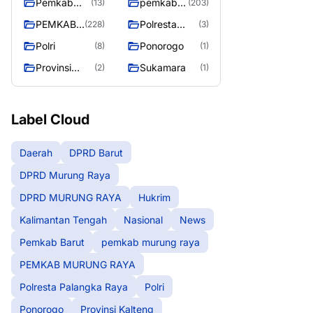
Pemkab
pemkab
(13)
(203)
Barut
murung
PEMKAB
Polresta
(228)
(3)
raya
MURUNG
Palangka
Polri
Ponorogo
(8)
(1)
RAYA
Raya
Provinsi
Sukamara
(2)
(1)
Kalteng
Label Cloud
Daerah
DPRD Barut
DPRD Murung Raya
DPRD MURUNG RAYA
Hukrim
Kalimantan Tengah
Nasional
News
Pemkab Barut
pemkab murung raya
PEMKAB MURUNG RAYA
Polresta Palangka Raya
Polri
Ponorogo
Provinsi Kalteng