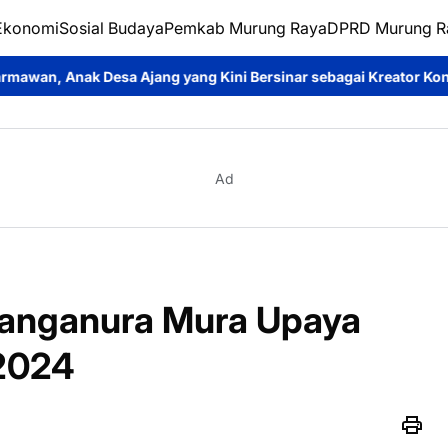
Ekonomi
Sosial Budaya
Pemkab Murung Raya
DPRD Murung R
g yang Kini Bersinar sebagai Kreator Konten dan Pemeran Sinet
Ad
Panganura Mura Upaya
2024