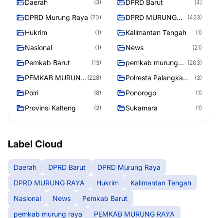
Daerah
DPRD Barut
(3)
(4)
DPRD Murung Raya
DPRD MURUNG
(70)
(423)
RAYA
Hukrim
Kalimantan Tengah
(1)
(1)
Nasional
News
(1)
(21)
Pemkab Barut
pemkab murung
(13)
(203)
raya
PEMKAB MURUNG
Polresta Palangka
(228)
(3)
RAYA
Raya
Polri
Ponorogo
(8)
(1)
Provinsi Kalteng
Sukamara
(2)
(1)
Label Cloud
Daerah
DPRD Barut
DPRD Murung Raya
DPRD MURUNG RAYA
Hukrim
Kalimantan Tengah
Nasional
News
Pemkab Barut
pemkab murung raya
PEMKAB MURUNG RAYA