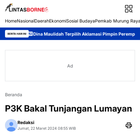
Home
Nasional
Daerah
Ekonomi
Sosial Budaya
Pemkab Murung Ray
n
Dina Maulidah Terpilih Aklamasi Pimpin Perempuan Bangsa K
BERITA HARI INI
Ad
Beranda
P3K Bakal Tunjangan Lumayan
Redaksi
Jumat, 22 Maret 2024 08:55 WIB