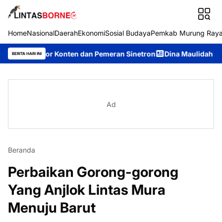
Home
Nasional
Daerah
Ekonomi
Sosial Budaya
Pemkab Murung Ray
ator Konten dan Pemeran Sinetron
Dina Maulidah Terpilih Akla
BERITA HARI INI
Ad
Beranda
Perbaikan Gorong-gorong
Yang Anjlok Lintas Mura
Menuju Barut