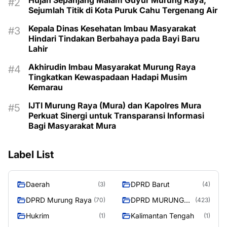
Hujan Sepanjang Malam Guyur Murung Raya,
Sejumlah Titik di Kota Puruk Cahu Tergenang Air
Kepala Dinas Kesehatan Imbau Masyarakat
Hindari Tindakan Berbahaya pada Bayi Baru
Lahir
Akhirudin Imbau Masyarakat Murung Raya
Tingkatkan Kewaspadaan Hadapi Musim
Kemarau
IJTI Murung Raya (Mura) dan Kapolres Mura
Perkuat Sinergi untuk Transparansi Informasi
Bagi Masyarakat Mura
Label List
Daerah
DPRD Barut
(3)
(4)
DPRD Murung Raya
DPRD MURUNG
(70)
(423)
RAYA
Hukrim
Kalimantan Tengah
(1)
(1)