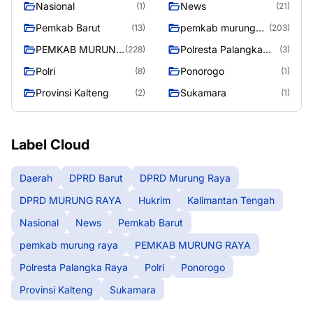
Nasional
News
(1)
(21)
Pemkab Barut
pemkab murung
(13)
(203)
raya
PEMKAB MURUNG
Polresta Palangka
(228)
(3)
RAYA
Raya
Polri
Ponorogo
(8)
(1)
Provinsi Kalteng
Sukamara
(2)
(1)
Label Cloud
Daerah
DPRD Barut
DPRD Murung Raya
DPRD MURUNG RAYA
Hukrim
Kalimantan Tengah
Nasional
News
Pemkab Barut
pemkab murung raya
PEMKAB MURUNG RAYA
Polresta Palangka Raya
Polri
Ponorogo
Provinsi Kalteng
Sukamara