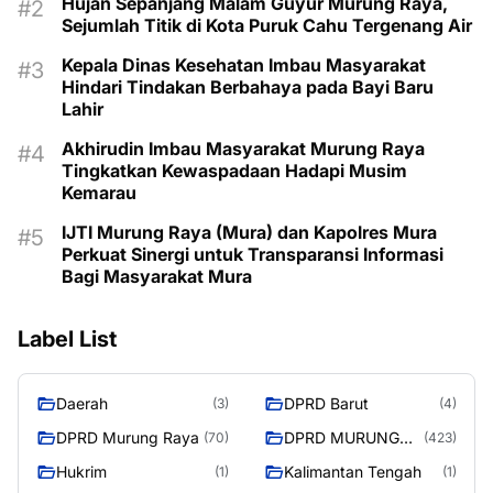
Hujan Sepanjang Malam Guyur Murung Raya,
Sejumlah Titik di Kota Puruk Cahu Tergenang Air
Kepala Dinas Kesehatan Imbau Masyarakat
Hindari Tindakan Berbahaya pada Bayi Baru
Lahir
Akhirudin Imbau Masyarakat Murung Raya
Tingkatkan Kewaspadaan Hadapi Musim
Kemarau
IJTI Murung Raya (Mura) dan Kapolres Mura
Perkuat Sinergi untuk Transparansi Informasi
Bagi Masyarakat Mura
Label List
Daerah
DPRD Barut
(3)
(4)
DPRD Murung Raya
DPRD MURUNG
(70)
(423)
RAYA
Hukrim
Kalimantan Tengah
(1)
(1)