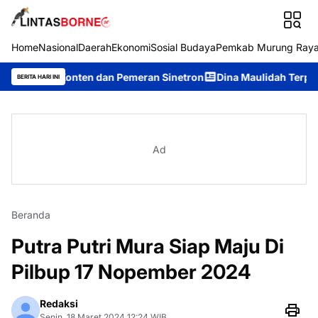
Home
Nasional
Daerah
Ekonomi
Sosial Budaya
Pemkab Murung Ray
 Konten dan Pemeran Sinetron
Dina Maulidah Terpilih Aklamas
BERITA HARI INI
Ad
Beranda
Putra Putri Mura Siap Maju Di
Pilbup 17 Nopember 2024
Redaksi
Senin, 18 Maret 2024 12:24 WIB