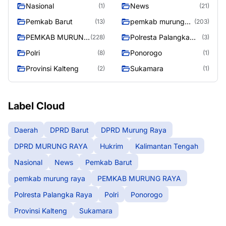
Nasional
News
(1)
(21)
Pemkab Barut
pemkab murung
(13)
(203)
raya
PEMKAB MURUNG
Polresta Palangka
(228)
(3)
RAYA
Raya
Polri
Ponorogo
(8)
(1)
Provinsi Kalteng
Sukamara
(2)
(1)
Label Cloud
Daerah
DPRD Barut
DPRD Murung Raya
DPRD MURUNG RAYA
Hukrim
Kalimantan Tengah
Nasional
News
Pemkab Barut
pemkab murung raya
PEMKAB MURUNG RAYA
Polresta Palangka Raya
Polri
Ponorogo
Provinsi Kalteng
Sukamara