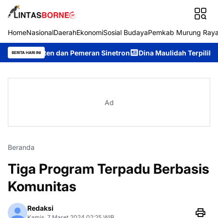
Home
Nasional
Daerah
Ekonomi
Sosial Budaya
Pemkab Murung Ray
nten dan Pemeran Sinetron
Dina Maulidah Terpilih Aklamasi Pi
BERITA HARI INI
Ad
Beranda
Tiga Program Terpadu Berbasis
Komunitas
Redaksi
Kamis, 7 Maret 2024 02:25 WIB