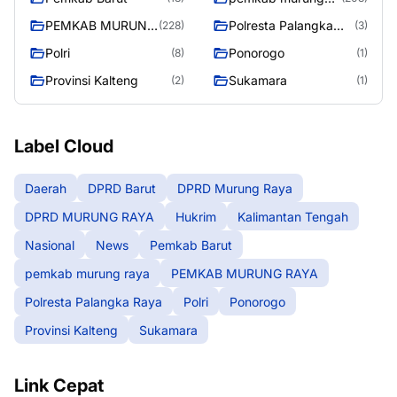
raya
PEMKAB MURUNG
Polresta Palangka
(228)
(3)
RAYA
Raya
Polri
Ponorogo
(8)
(1)
Provinsi Kalteng
Sukamara
(2)
(1)
Label Cloud
Daerah
DPRD Barut
DPRD Murung Raya
DPRD MURUNG RAYA
Hukrim
Kalimantan Tengah
Nasional
News
Pemkab Barut
pemkab murung raya
PEMKAB MURUNG RAYA
Polresta Palangka Raya
Polri
Ponorogo
Provinsi Kalteng
Sukamara
Link Cepat