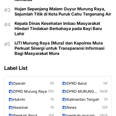
Hujan Sepanjang Malam Guyur Murung Raya,
Sejumlah Titik di Kota Puruk Cahu Tergenang Air
Kepala Dinas Kesehatan Imbau Masyarakat
Hindari Tindakan Berbahaya pada Bayi Baru
Lahir
IJTI Murung Raya (Mura) dan Kapolres Mura
Perkuat Sinergi untuk Transparansi Informasi
Bagi Masyarakat Mura
Label List
Daerah
DPRD Barut
(3)
(4)
DPRD Murung Raya
DPRD MURUNG
(70)
(423)
RAYA
Hukrim
Kalimantan Tengah
(1)
(1)
Nasional
News
(1)
(21)
Pemkab Barut
pemkab murung
(13)
(203)