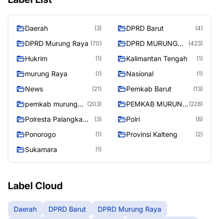
Daerah
DPRD Barut
(3)
(4)
DPRD Murung Raya
DPRD MURUNG
(70)
(423)
RAYA
Hukrim
Kalimantan Tengah
(1)
(1)
murung Raya
Nasional
(1)
(1)
News
Pemkab Barut
(21)
(13)
pemkab murung
PEMKAB MURUNG
(203)
(228)
raya
RAYA
Polresta Palangka
Polri
(3)
(8)
Raya
Ponorogo
Provinsi Kalteng
(1)
(2)
Sukamara
(1)
Label Cloud
Daerah
DPRD Barut
DPRD Murung Raya