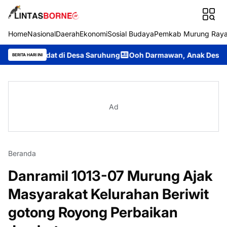
Home
Nasional
Daerah
Ekonomi
Sosial Budaya
Pemkab Murung Ray
dat di Desa Saruhung
Ooh Darmawan, Anak Desa Ajang yang Kin
BERITA HARI INI
Ad
Beranda
Danramil 1013-07 Murung Ajak
Masyarakat Kelurahan Beriwit
gotong Royong Perbaikan