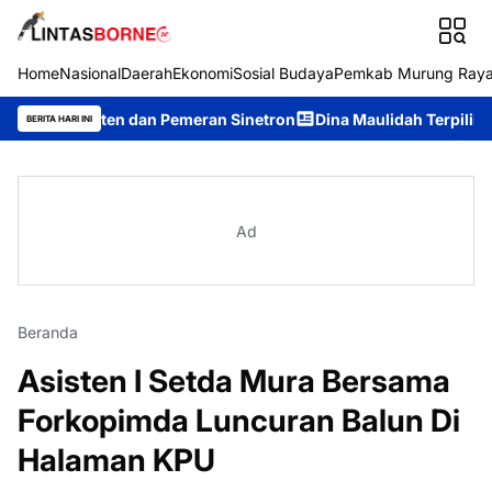
Home
Nasional
Daerah
Ekonomi
Sosial Budaya
Pemkab Murung Ray
nten dan Pemeran Sinetron
Dina Maulidah Terpilih Aklamasi Pi
BERITA HARI INI
Ad
Beranda
Asisten I Setda Mura Bersama
Forkopimda Luncuran Balun Di
Halaman KPU