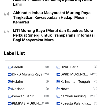
Lahir
Akhirudin Imbau Masyarakat Murung Raya
Tingkatkan Kewaspadaan Hadapi Musim
Kemarau
IJTI Murung Raya (Mura) dan Kapolres Mura
Perkuat Sinergi untuk Transparansi Informasi
Bagi Masyarakat Mura
Label List
Daerah
DPRD Barut
(3)
(4)
DPRD Murung Raya
DPRD MURUNG
(70)
(423)
RAYA
Hukrim
Kalimantan Tengah
(1)
(1)
Nasional
News
(1)
(21)
Pemkab Barut
pemkab murung
(13)
(203)
raya
PEMKAB MURUNG
Polresta Palangka
(228)
(3)