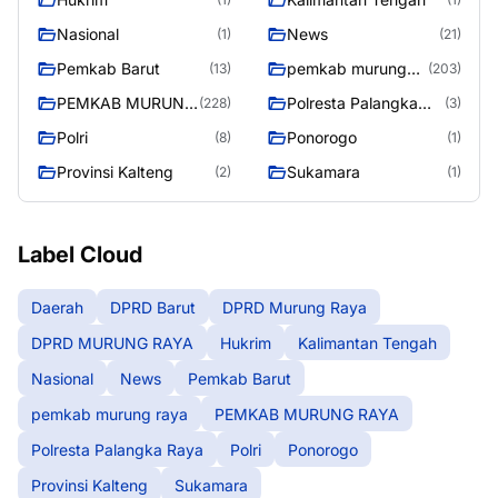
Nasional
News
(1)
(21)
Pemkab Barut
pemkab murung
(13)
(203)
raya
PEMKAB MURUNG
Polresta Palangka
(228)
(3)
RAYA
Raya
Polri
Ponorogo
(8)
(1)
Provinsi Kalteng
Sukamara
(2)
(1)
Label Cloud
Daerah
DPRD Barut
DPRD Murung Raya
DPRD MURUNG RAYA
Hukrim
Kalimantan Tengah
Nasional
News
Pemkab Barut
pemkab murung raya
PEMKAB MURUNG RAYA
Polresta Palangka Raya
Polri
Ponorogo
Provinsi Kalteng
Sukamara