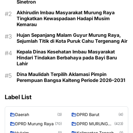
Sinetron
Akhirudin Imbau Masyarakat Murung Raya
Tingkatkan Kewaspadaan Hadapi Musim
Kemarau
Hujan Sepanjang Malam Guyur Murung Raya,
Sejumlah Titik di Kota Puruk Cahu Tergenang Air
Kepala Dinas Kesehatan Imbau Masyarakat
Hindari Tindakan Berbahaya pada Bayi Baru
Lahir
Dina Maulidah Terpilih Aklamasi Pimpin
Perempuan Bangsa Kalteng Periode 2026–2031
Label List
Daerah
DPRD Barut
(3)
(4)
DPRD Murung Raya
DPRD MURUNG
(70)
(423)
RAYA
Hukrim
Kalimantan Tengah
(1)
(1)