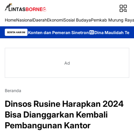
Home
Nasional
Daerah
Ekonomi
Sosial Budaya
Pemkab Murung Ray
tor Konten dan Pemeran Sinetron
Dina Maulidah Terpilih Akla
BERITA HARI INI
Ad
Beranda
Dinsos Rusine Harapkan 2024
Bisa Dianggarkan Kembali
Pembangunan Kantor