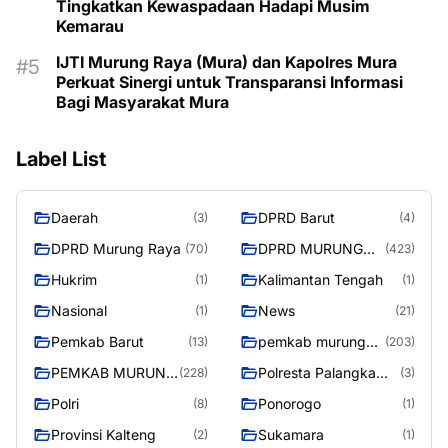
Tingkatkan Kewaspadaan Hadapi Musim
Kemarau
IJTI Murung Raya (Mura) dan Kapolres Mura
Perkuat Sinergi untuk Transparansi Informasi
Bagi Masyarakat Mura
Label List
Daerah
DPRD Barut
(3)
(4)
DPRD Murung Raya
DPRD MURUNG
(70)
(423)
RAYA
Hukrim
Kalimantan Tengah
(1)
(1)
Nasional
News
(1)
(21)
Pemkab Barut
pemkab murung
(13)
(203)
raya
PEMKAB MURUNG
Polresta Palangka
(228)
(3)
RAYA
Raya
Polri
Ponorogo
(8)
(1)
Provinsi Kalteng
Sukamara
(2)
(1)