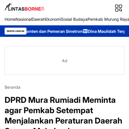
Home
Nasional
Daerah
Ekonomi
Sosial Budaya
Pemkab Murung Ray
r Konten dan Pemeran Sinetron
Dina Maulidah Terpilih Aklamas
BERITA HARI INI
Ad
Beranda
DPRD Mura Rumiadi Meminta
agar Pemkab Setempat
Menjalankan Peraturan Daerah