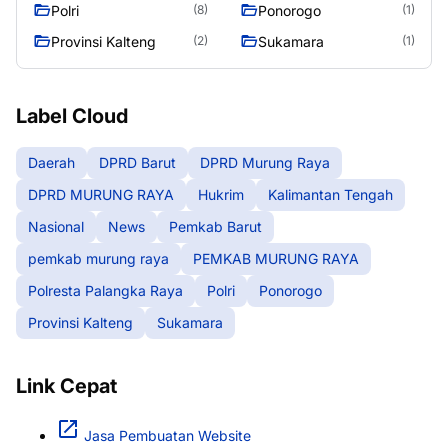
RAYA
Raya
Polri
Ponorogo
(8)
(1)
Provinsi Kalteng
Sukamara
(2)
(1)
Label Cloud
Daerah
DPRD Barut
DPRD Murung Raya
DPRD MURUNG RAYA
Hukrim
Kalimantan Tengah
Nasional
News
Pemkab Barut
pemkab murung raya
PEMKAB MURUNG RAYA
Polresta Palangka Raya
Polri
Ponorogo
Provinsi Kalteng
Sukamara
Link Cepat
Jasa Pembuatan Website