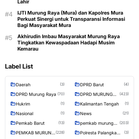
Lahir
IJTI Murung Raya (Mura) dan Kapolres Mura
Perkuat Sinergi untuk Transparansi Informasi
Bagi Masyarakat Mura
Akhirudin Imbau Masyarakat Murung Raya
Tingkatkan Kewaspadaan Hadapi Musim
Kemarau
Label List
Daerah
DPRD Barut
(3)
(4)
DPRD Murung Raya
DPRD MURUNG
(70)
(423)
RAYA
Hukrim
Kalimantan Tengah
(1)
(1)
Nasional
News
(1)
(21)
Pemkab Barut
pemkab murung
(13)
(203)
raya
PEMKAB MURUNG
Polresta Palangka
(228)
(3)