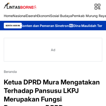
Home
Nasional
Daerah
Ekonomi
Sosial Budaya
Pemkab Murung Ray
Konten dan Pemeran Sinetron
Dina Maulidah Terpilih Aklamasi
BERITA HARI INI
Ad
Beranda
Ketua DPRD Mura Mengatakan
Terhadap Pansusu LKPJ
Merupakan Fungsi