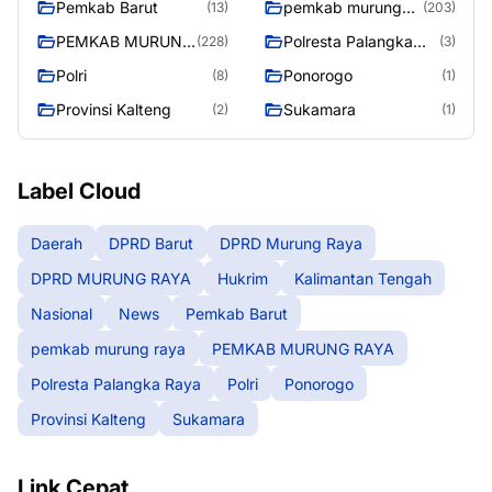
Pemkab Barut
pemkab murung
(13)
(203)
raya
PEMKAB MURUNG
Polresta Palangka
(228)
(3)
RAYA
Raya
Polri
Ponorogo
(8)
(1)
Provinsi Kalteng
Sukamara
(2)
(1)
Label Cloud
Daerah
DPRD Barut
DPRD Murung Raya
DPRD MURUNG RAYA
Hukrim
Kalimantan Tengah
Nasional
News
Pemkab Barut
pemkab murung raya
PEMKAB MURUNG RAYA
Polresta Palangka Raya
Polri
Ponorogo
Provinsi Kalteng
Sukamara
Link Cepat