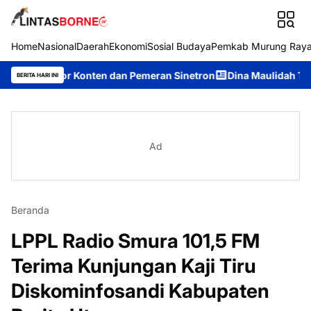
Home
Nasional
Daerah
Ekonomi
Sosial Budaya
Pemkab Murung Ray
ator Konten dan Pemeran Sinetron
Dina Maulidah Terpilih Akla
BERITA HARI INI
Ad
Beranda
LPPL Radio Smura 101,5 FM
Terima Kunjungan Kaji Tiru
Diskominfosandi Kabupaten