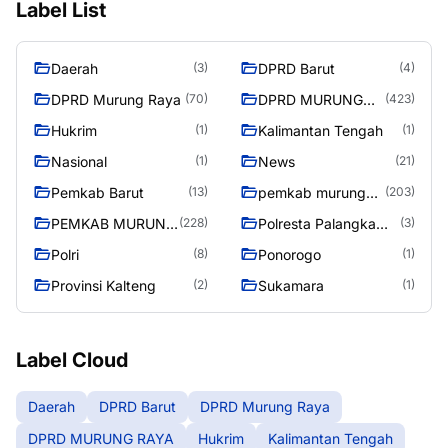
Label List
Daerah
DPRD Barut
(3)
(4)
DPRD Murung Raya
DPRD MURUNG
(70)
(423)
RAYA
Hukrim
Kalimantan Tengah
(1)
(1)
Nasional
News
(1)
(21)
Pemkab Barut
pemkab murung
(13)
(203)
raya
PEMKAB MURUNG
Polresta Palangka
(228)
(3)
RAYA
Raya
Polri
Ponorogo
(8)
(1)
Provinsi Kalteng
Sukamara
(2)
(1)
Label Cloud
Daerah
DPRD Barut
DPRD Murung Raya
DPRD MURUNG RAYA
Hukrim
Kalimantan Tengah