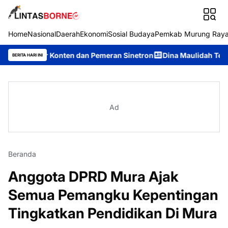
Home
Nasional
Daerah
Ekonomi
Sosial Budaya
Pemkab Murung Ray
or Konten dan Pemeran Sinetron
Dina Maulidah Terpilih Aklam
BERITA HARI INI
Ad
Beranda
Anggota DPRD Mura Ajak
Semua Pemangku Kepentingan
Tingkatkan Pendidikan Di Mura