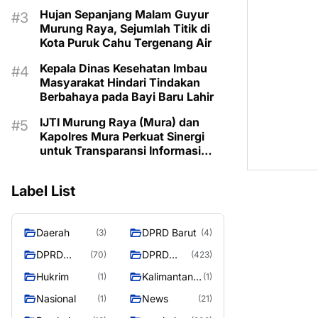
Kemarau
Hujan Sepanjang Malam Guyur
Murung Raya, Sejumlah Titik di
Kota Puruk Cahu Tergenang Air
Kepala Dinas Kesehatan Imbau
Masyarakat Hindari Tindakan
Berbahaya pada Bayi Baru Lahir
IJTI Murung Raya (Mura) dan
Kapolres Mura Perkuat Sinergi
untuk Transparansi Informasi
Bagi Masyarakat Mura
Label List
Daerah
DPRD Barut
(3)
(4)
DPRD
DPRD
(70)
(423)
Murung
MURUNG
Hukrim
Kalimantan
(1)
(1)
Raya
RAYA
Tengah
Nasional
News
(1)
(21)