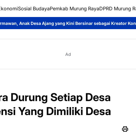
Ekonomi
Sosial Budaya
Pemkab Murung Raya
DPRD Murung R
g yang Kini Bersinar sebagai Kreator Konten dan Pemeran Sinet
Ad
a Durung Setiap Desa
si Yang Dimiliki Desa