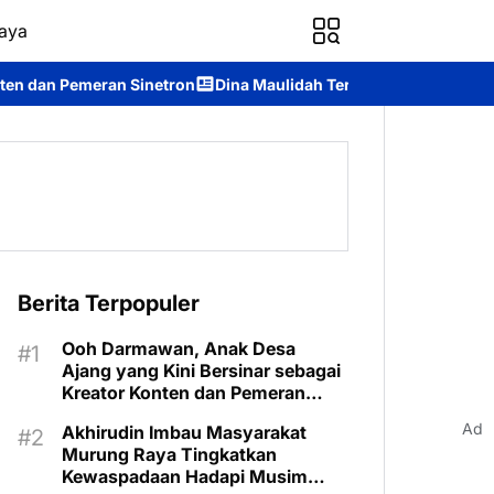
aya
ron
Dina Maulidah Terpilih Aklamasi Pimpin Perempuan Bangsa
Berita Terpopuler
Ooh Darmawan, Anak Desa
Ajang yang Kini Bersinar sebagai
Kreator Konten dan Pemeran
Sinetron
Ad
Akhirudin Imbau Masyarakat
Murung Raya Tingkatkan
Kewaspadaan Hadapi Musim