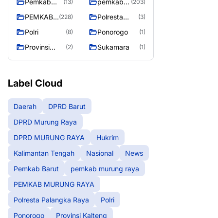
Pemkab
pemkab
(13)
(203)
Barut
murung
PEMKAB
Polresta
(228)
(3)
raya
MURUNG
Palangka
Polri
Ponorogo
(8)
(1)
RAYA
Raya
Provinsi
Sukamara
(2)
(1)
Kalteng
Label Cloud
Daerah
DPRD Barut
DPRD Murung Raya
DPRD MURUNG RAYA
Hukrim
Kalimantan Tengah
Nasional
News
Pemkab Barut
pemkab murung raya
PEMKAB MURUNG RAYA
Polresta Palangka Raya
Polri
Ponorogo
Provinsi Kalteng