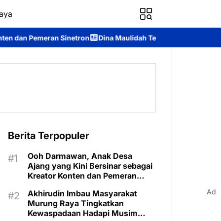
aya
ron
Dina Maulidah Terpilih Aklamasi Pimpin Perempuan Bangsa
Berita Terpopuler
Ooh Darmawan, Anak Desa
Ajang yang Kini Bersinar sebagai
Kreator Konten dan Pemeran
Sinetron
Ad
Akhirudin Imbau Masyarakat
Murung Raya Tingkatkan
Kewaspadaan Hadapi Musim