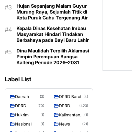
Kemarau
Hujan Sepanjang Malam Guyur
Murung Raya, Sejumlah Titik di
Kota Puruk Cahu Tergenang Air
Kepala Dinas Kesehatan Imbau
Masyarakat Hindari Tindakan
Berbahaya pada Bayi Baru Lahir
Dina Maulidah Terpilih Aklamasi
Pimpin Perempuan Bangsa
Kalteng Periode 2026–2031
Label List
Daerah
DPRD Barut
(3)
(4)
DPRD
DPRD
(70)
(423)
Murung
MURUNG
Hukrim
Kalimantan
(1)
(1)
Raya
RAYA
Tengah
Nasional
News
(1)
(21)