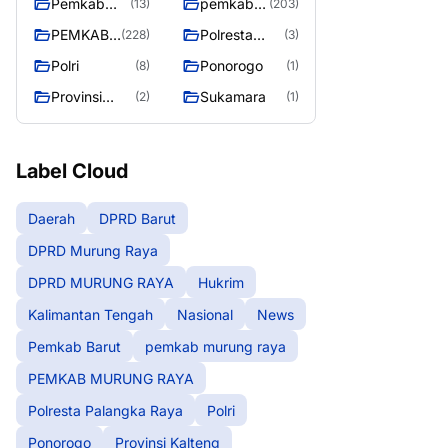
Pemkab
pemkab
(13)
(203)
Barut
murung
PEMKAB
Polresta
(228)
(3)
raya
MURUNG
Palangka
Polri
Ponorogo
(8)
(1)
RAYA
Raya
Provinsi
Sukamara
(2)
(1)
Kalteng
Label Cloud
Daerah
DPRD Barut
DPRD Murung Raya
DPRD MURUNG RAYA
Hukrim
Kalimantan Tengah
Nasional
News
Pemkab Barut
pemkab murung raya
PEMKAB MURUNG RAYA
Polresta Palangka Raya
Polri
Ponorogo
Provinsi Kalteng