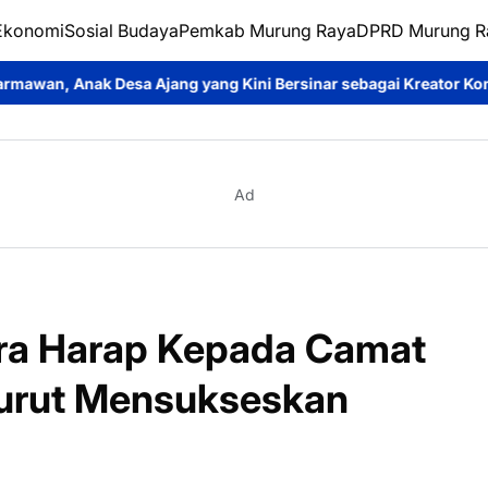
Ekonomi
Sosial Budaya
Pemkab Murung Raya
DPRD Murung R
g yang Kini Bersinar sebagai Kreator Konten dan Pemeran Sinet
Ad
a Harap Kepada Camat
Turut Mensukseskan