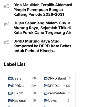
Kemarau
Dina Maulidah Terpilih Aklamasi
Pimpin Perempuan Bangsa
Kalteng Periode 2026–2031
Hujan Sepanjang Malam Guyur
Murung Raya, Sejumlah Titik di
Kota Puruk Cahu Tergenang Air
DPRD Murung Raya Studi
Komparasi ke DPRD Kota Bekasi
untuk Perkuat Kinerja
Kelembagaan
Label List
Daerah
DPRD Barut
(3)
(4)
DPRD
DPRD
(70)
(423)
Murung
MURUNG
Hukrim
Kalimantan
(1)
(1)
Raya
RAYA
Tengah
Nasional
News
(1)
(21)