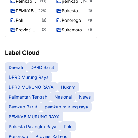
Pemkab
pemkab
(13)
(203)
Barut
murung
PEMKAB
Polresta
(228)
(3)
raya
MURUNG
Palangka
Polri
Ponorogo
(8)
(1)
RAYA
Raya
Provinsi
Sukamara
(2)
(1)
Kalteng
Label Cloud
Daerah
DPRD Barut
DPRD Murung Raya
DPRD MURUNG RAYA
Hukrim
Kalimantan Tengah
Nasional
News
Pemkab Barut
pemkab murung raya
PEMKAB MURUNG RAYA
Polresta Palangka Raya
Polri
Ponorogo
Provinsi Kalteng