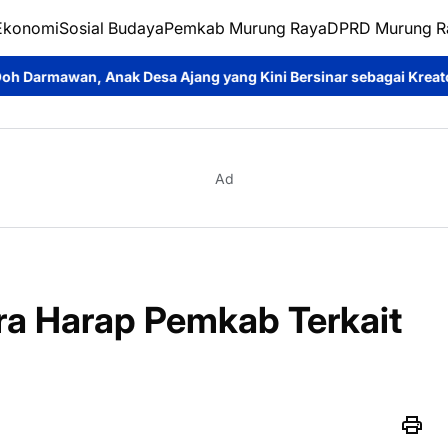
Ekonomi
Sosial Budaya
Pemkab Murung Raya
DPRD Murung R
Ajang yang Kini Bersinar sebagai Kreator Konten dan Pemeran S
Ad
a Harap Pemkab Terkait