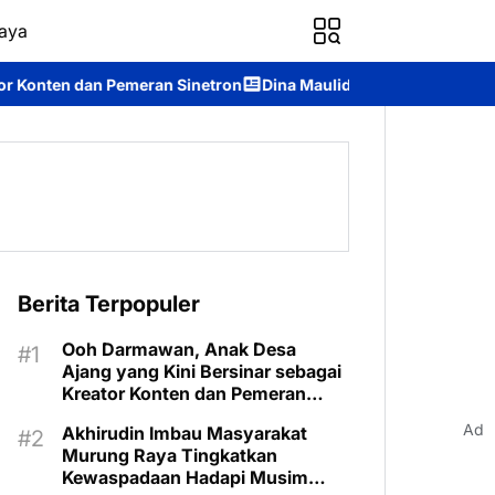
aya
inetron
Dina Maulidah Terpilih Aklamasi Pimpin Perempuan Ba
Berita Terpopuler
Ooh Darmawan, Anak Desa
Ajang yang Kini Bersinar sebagai
Kreator Konten dan Pemeran
Sinetron
Ad
Akhirudin Imbau Masyarakat
Murung Raya Tingkatkan
Kewaspadaan Hadapi Musim