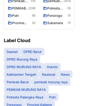
Pemkab
pemkab
(13)
(203)
Barut
murung
PEMKAB
Polresta
(228)
(3)
raya
MURUNG
Palangka
Polri
Ponorogo
(8)
(1)
RAYA
Raya
Provinsi
Sukamara
(2)
(1)
Kalteng
Label Cloud
Daerah
DPRD Barut
DPRD Murung Raya
DPRD MURUNG RAYA
Hukrim
Kalimantan Tengah
Nasional
News
Pemkab Barut
pemkab murung raya
PEMKAB MURUNG RAYA
Polresta Palangka Raya
Polri
Ponorogo
Provinsi Kalteng