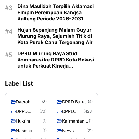
Kemarau
Dina Maulidah Terpilih Aklamasi
Pimpin Perempuan Bangsa
Kalteng Periode 2026–2031
Hujan Sepanjang Malam Guyur
Murung Raya, Sejumlah Titik di
Kota Puruk Cahu Tergenang Air
DPRD Murung Raya Studi
Komparasi ke DPRD Kota Bekasi
untuk Perkuat Kinerja
Kelembagaan
Label List
Daerah
DPRD Barut
(3)
(4)
DPRD
DPRD
(70)
(423)
Murung
MURUNG
Hukrim
Kalimantan
(1)
(1)
Raya
RAYA
Tengah
Nasional
News
(1)
(21)