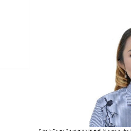
Puruk Cahu-Posyandu memiliki peran stra