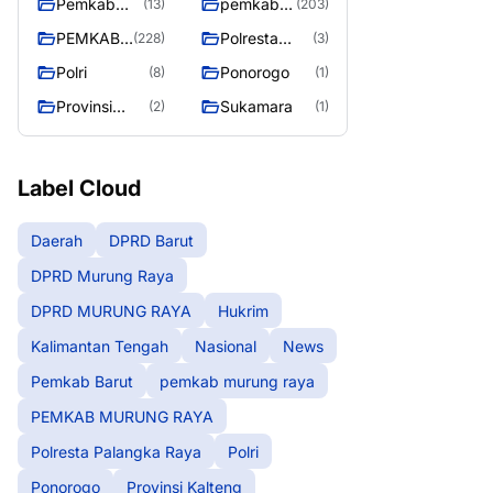
Pemkab
pemkab
(13)
(203)
Barut
murung
PEMKAB
Polresta
(228)
(3)
raya
MURUNG
Palangka
Polri
Ponorogo
(8)
(1)
RAYA
Raya
Provinsi
Sukamara
(2)
(1)
Kalteng
Label Cloud
Daerah
DPRD Barut
DPRD Murung Raya
DPRD MURUNG RAYA
Hukrim
Kalimantan Tengah
Nasional
News
Pemkab Barut
pemkab murung raya
PEMKAB MURUNG RAYA
Polresta Palangka Raya
Polri
Ponorogo
Provinsi Kalteng