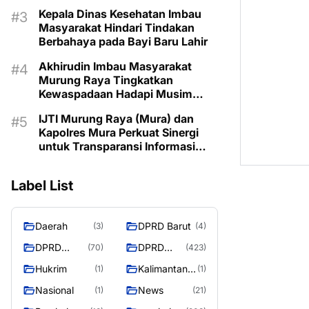
Kepala Dinas Kesehatan Imbau
Masyarakat Hindari Tindakan
Berbahaya pada Bayi Baru Lahir
Akhirudin Imbau Masyarakat
Murung Raya Tingkatkan
Kewaspadaan Hadapi Musim
Kemarau
IJTI Murung Raya (Mura) dan
Kapolres Mura Perkuat Sinergi
untuk Transparansi Informasi
Bagi Masyarakat Mura
Label List
Daerah
DPRD Barut
(3)
(4)
DPRD
DPRD
(70)
(423)
Murung
MURUNG
Hukrim
Kalimantan
(1)
(1)
Raya
RAYA
Tengah
Nasional
News
(1)
(21)