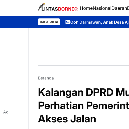
Home
Nasional
Daerah
Ooh Darmawan, Anak Desa Ajang yang Kini Bersin
BERITA HARI INI
Beranda
Kalangan DPRD Mu
Perhatian Pemerin
Ad
Akses Jalan