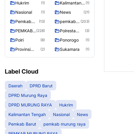
Hukrim
Kalimantan
(1)
(1)
Raya
RAYA
Tengah
Nasional
News
(1)
(21)
Pemkab
pemkab
(13)
(203)
Barut
murung
PEMKAB
Polresta
(228)
(3)
raya
MURUNG
Palangka
Polri
Ponorogo
(8)
(1)
RAYA
Raya
Provinsi
Sukamara
(2)
(1)
Kalteng
Label Cloud
Daerah
DPRD Barut
DPRD Murung Raya
DPRD MURUNG RAYA
Hukrim
Kalimantan Tengah
Nasional
News
Pemkab Barut
pemkab murung raya
PEMKAB MURUNG RAYA