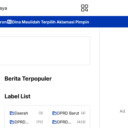
aya
 Terpilih Aklamasi Pimpin Perempuan Bangsa Kalteng Periode 20
Berita Terpopuler
Label List
Ad
Daerah
DPRD Barut
(3)
(4)
DPRD
DPRD
(70)
(423)
Murung
MURUNG