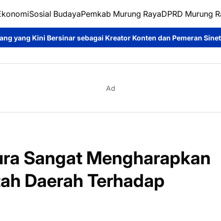
Ekonomi
Sosial Budaya
Pemkab Murung Raya
DPRD Murung R
ar sebagai Kreator Konten dan Pemeran Sinetron
Dina Maulidah
Ad
ra Sangat Mengharapkan
tah Daerah Terhadap