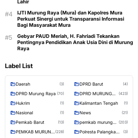
Lahir
IJTI Murung Raya (Mura) dan Kapolres Mura
Perkuat Sinergi untuk Transparansi Informasi
Bagi Masyarakat Mura
Gebyar PAUD Meriah, H. Fahriadi Tekankan
Pentingnya Pendidikan Anak Usia Dini di Murung
Raya
Label List
Daerah
DPRD Barut
(3)
(4)
DPRD Murung Raya
DPRD MURUNG
(70)
(423)
RAYA
Hukrim
Kalimantan Tengah
(1)
(1)
Nasional
News
(1)
(21)
Pemkab Barut
pemkab murung
(13)
(203)
raya
PEMKAB MURUNG
Polresta Palangka
(228)
(3)