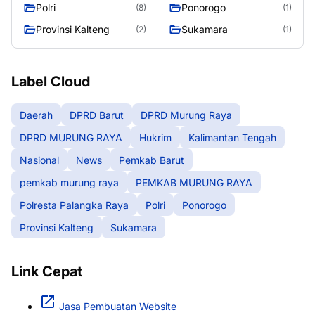
RAYA
Raya
Polri
Ponorogo
(8)
(1)
Provinsi Kalteng
Sukamara
(2)
(1)
Label Cloud
Daerah
DPRD Barut
DPRD Murung Raya
DPRD MURUNG RAYA
Hukrim
Kalimantan Tengah
Nasional
News
Pemkab Barut
pemkab murung raya
PEMKAB MURUNG RAYA
Polresta Palangka Raya
Polri
Ponorogo
Provinsi Kalteng
Sukamara
Link Cepat
Jasa Pembuatan Website