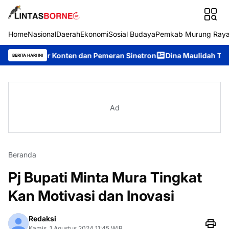
Home
Nasional
Daerah
Ekonomi
Sosial Budaya
Pemkab Murung Ray
tor Konten dan Pemeran Sinetron
Dina Maulidah Terpilih Akla
BERITA HARI INI
Ad
Beranda
Pj Bupati Minta Mura Tingkat
Kan Motivasi dan Inovasi
Redaksi
Kamis, 1 Agustus 2024 11:45 WIB