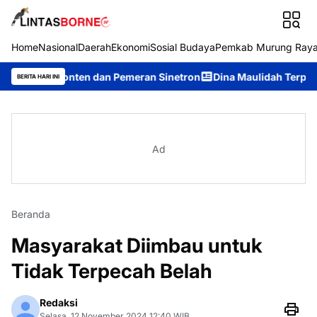
Home
Nasional
Daerah
Ekonomi
Sosial Budaya
Pemkab Murung Ray
 Konten dan Pemeran Sinetron
Dina Maulidah Terpilih Aklamasi
BERITA HARI INI
Ad
Beranda
Masyarakat Diimbau untuk
Tidak Terpecah Belah
Redaksi
Selasa, 12 November 2024 12:40 WIB