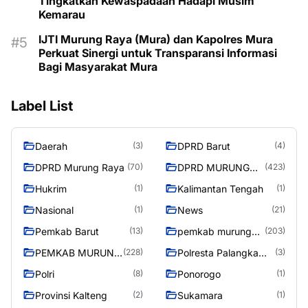
Tingkatkan Kewaspadaan Hadapi Musim
Kemarau
IJTI Murung Raya (Mura) dan Kapolres Mura
Perkuat Sinergi untuk Transparansi Informasi
Bagi Masyarakat Mura
Label List
Daerah
DPRD Barut
(3)
(4)
DPRD Murung Raya
DPRD MURUNG
(70)
(423)
RAYA
Hukrim
Kalimantan Tengah
(1)
(1)
Nasional
News
(1)
(21)
Pemkab Barut
pemkab murung
(13)
(203)
raya
PEMKAB MURUNG
Polresta Palangka
(228)
(3)
RAYA
Raya
Polri
Ponorogo
(8)
(1)
Provinsi Kalteng
Sukamara
(2)
(1)