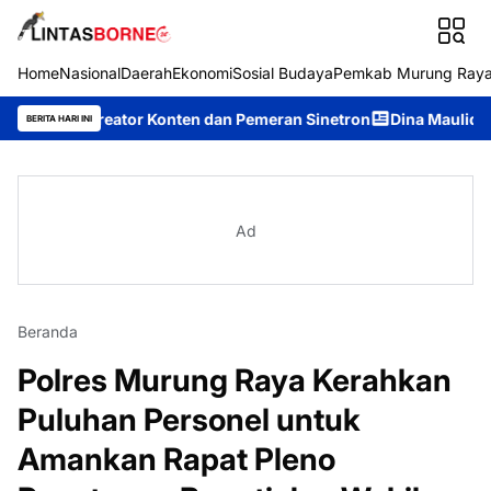
Home
Nasional
Daerah
Ekonomi
Sosial Budaya
Pemkab Murung Ray
i Kreator Konten dan Pemeran Sinetron
Dina Maulidah Terpilih
BERITA HARI INI
Ad
Beranda
Polres Murung Raya Kerahkan
Puluhan Personel untuk
Amankan Rapat Pleno