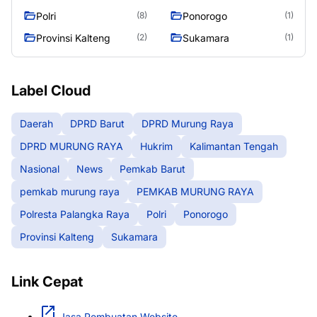
RAYA
Raya
Polri
Ponorogo
(8)
(1)
Provinsi Kalteng
Sukamara
(2)
(1)
Label Cloud
Daerah
DPRD Barut
DPRD Murung Raya
DPRD MURUNG RAYA
Hukrim
Kalimantan Tengah
Nasional
News
Pemkab Barut
pemkab murung raya
PEMKAB MURUNG RAYA
Polresta Palangka Raya
Polri
Ponorogo
Provinsi Kalteng
Sukamara
Link Cepat
Jasa Pembuatan Website