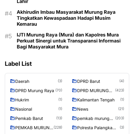
Lahir
Akhirudin Imbau Masyarakat Murung Raya
Tingkatkan Kewaspadaan Hadapi Musim
Kemarau
IJTI Murung Raya (Mura) dan Kapolres Mura
Perkuat Sinergi untuk Transparansi Informasi
Bagi Masyarakat Mura
Label List
Daerah
DPRD Barut
(3)
(4)
DPRD Murung Raya
DPRD MURUNG
(70)
(423)
RAYA
Hukrim
Kalimantan Tengah
(1)
(1)
Nasional
News
(1)
(21)
Pemkab Barut
pemkab murung
(13)
(203)
raya
PEMKAB MURUNG
Polresta Palangka
(228)
(3)
RAYA
Raya