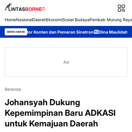
Home
Nasional
Daerah
Ekonomi
Sosial Budaya
Pemkab Murung Ray
ator Konten dan Pemeran Sinetron
Dina Maulidah Terpilih Akl
BERITA HARI INI
Ad
Beranda
Johansyah Dukung
Kepemimpinan Baru ADKASI
untuk Kemajuan Daerah