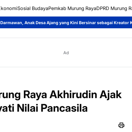
Ekonomi
Sosial Budaya
Pemkab Murung Raya
DPRD Murung R
g yang Kini Bersinar sebagai Kreator Konten dan Pemeran Sinet
Ad
ung Raya Akhirudin Ajak
ti Nilai Pancasila