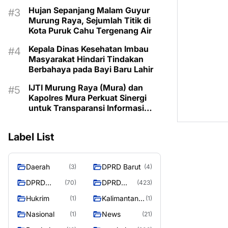
Kemarau
Hujan Sepanjang Malam Guyur
Murung Raya, Sejumlah Titik di
Kota Puruk Cahu Tergenang Air
Kepala Dinas Kesehatan Imbau
Masyarakat Hindari Tindakan
Berbahaya pada Bayi Baru Lahir
IJTI Murung Raya (Mura) dan
Kapolres Mura Perkuat Sinergi
untuk Transparansi Informasi
Bagi Masyarakat Mura
Label List
Daerah
DPRD Barut
(3)
(4)
DPRD
DPRD
(70)
(423)
Murung
MURUNG
Hukrim
Kalimantan
(1)
(1)
Raya
RAYA
Tengah
Nasional
News
(1)
(21)