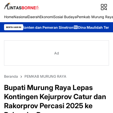
Home
Nasional
Daerah
Ekonomi
Sosial Budaya
Pemkab Murung Ray
en dan Pemeran Sinetron
Dina Maulidah Terpilih Aklamasi Pimp
BERITA HARI INI
Ad
Beranda
PEMKAB MURUNG RAYA
Bupati Murung Raya Lepas
Kontingen Kejurprov Catur dan
Rakorprov Percasi 2025 ke