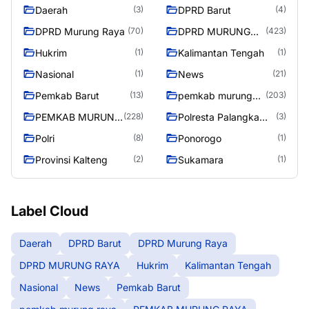
Daerah
DPRD Barut
(3)
(4)
DPRD Murung Raya
DPRD MURUNG
(70)
(423)
RAYA
Hukrim
Kalimantan Tengah
(1)
(1)
Nasional
News
(1)
(21)
Pemkab Barut
pemkab murung
(13)
(203)
raya
PEMKAB MURUNG
Polresta Palangka
(228)
(3)
RAYA
Raya
Polri
Ponorogo
(8)
(1)
Provinsi Kalteng
Sukamara
(2)
(1)
Label Cloud
Daerah
DPRD Barut
DPRD Murung Raya
DPRD MURUNG RAYA
Hukrim
Kalimantan Tengah
Nasional
News
Pemkab Barut