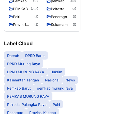
Pemkab
pemkab
(13)
(203)
Barut
murung
PEMKAB
Polresta
(228)
(3)
raya
MURUNG
Palangka
Polri
Ponorogo
(8)
(1)
RAYA
Raya
Provinsi
Sukamara
(2)
(1)
Kalteng
Label Cloud
Daerah
DPRD Barut
DPRD Murung Raya
DPRD MURUNG RAYA
Hukrim
Kalimantan Tengah
Nasional
News
Pemkab Barut
pemkab murung raya
PEMKAB MURUNG RAYA
Polresta Palangka Raya
Polri
Ponorogo
Provinsi Kalteng