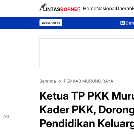
Home
Nasional
Daerah
Ooh Darmawan, Anak Desa Aja
BERITA HARI INI
Beranda
PEMKAB MURUNG RAYA
Ketua TP PKK Mur
Kader PKK, Dorong
Ad
Pendidikan Keluar