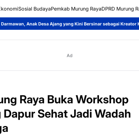
Ekonomi
Sosial Budaya
Pemkab Murung Raya
DPRD Murung R
ng yang Kini Bersinar sebagai Kreator Konten dan Pemeran Sine
Ad
ung Raya Buka Workshop
 Dapur Sehat Jadi Wadah
ga