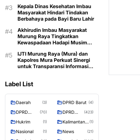
Kepala Dinas Kesehatan Imbau
Masyarakat Hindari Tindakan
Berbahaya pada Bayi Baru Lahir
Akhirudin Imbau Masyarakat
Murung Raya Tingkatkan
Kewaspadaan Hadapi Musim
Kemarau
IJTI Murung Raya (Mura) dan
Kapolres Mura Perkuat Sinergi
untuk Transparansi Informasi
Bagi Masyarakat Mura
Label List
Daerah
DPRD Barut
(3)
(4)
DPRD
DPRD
(70)
(423)
Murung
MURUNG
Hukrim
Kalimantan
(1)
(1)
Raya
RAYA
Tengah
Nasional
News
(1)
(21)