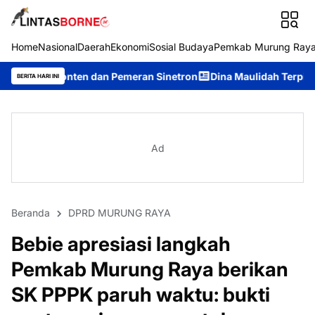
Home
Nasional
Daerah
Ekonomi
Sosial Budaya
Pemkab Murung Ray
en dan Pemeran Sinetron
Dina Maulidah Terpilih Aklamasi Pimp
BERITA HARI INI
Ad
Beranda
DPRD MURUNG RAYA
Bebie apresiasi langkah
Pemkab Murung Raya berikan
SK PPPK paruh waktu: bukti