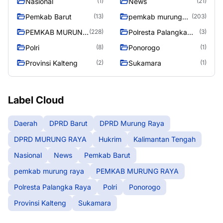
Nasional
News
(1)
(21)
Pemkab Barut
pemkab murung
(13)
(203)
raya
PEMKAB MURUNG
Polresta Palangka
(228)
(3)
RAYA
Raya
Polri
Ponorogo
(8)
(1)
Provinsi Kalteng
Sukamara
(2)
(1)
Label Cloud
Daerah
DPRD Barut
DPRD Murung Raya
DPRD MURUNG RAYA
Hukrim
Kalimantan Tengah
Nasional
News
Pemkab Barut
pemkab murung raya
PEMKAB MURUNG RAYA
Polresta Palangka Raya
Polri
Ponorogo
Provinsi Kalteng
Sukamara