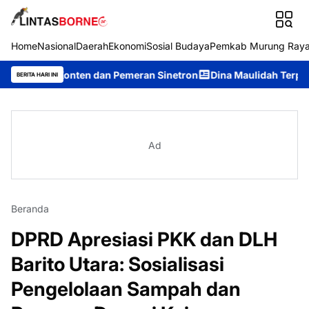
Home
Nasional
Daerah
Ekonomi
Sosial Budaya
Pemkab Murung Ray
Konten dan Pemeran Sinetron
Dina Maulidah Terpilih Aklamasi
BERITA HARI INI
Ad
Beranda
DPRD Apresiasi PKK dan DLH
Barito Utara: Sosialisasi
Pengelolaan Sampah dan