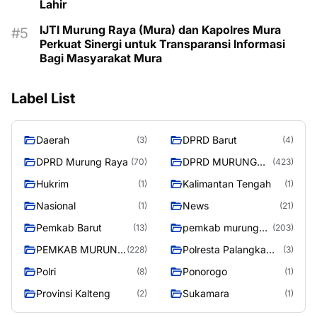
Lahir
IJTI Murung Raya (Mura) dan Kapolres Mura
Perkuat Sinergi untuk Transparansi Informasi
Bagi Masyarakat Mura
Label List
Daerah
DPRD Barut
(3)
(4)
DPRD Murung Raya
DPRD MURUNG
(70)
(423)
RAYA
Hukrim
Kalimantan Tengah
(1)
(1)
Nasional
News
(1)
(21)
Pemkab Barut
pemkab murung
(13)
(203)
raya
PEMKAB MURUNG
Polresta Palangka
(228)
(3)
RAYA
Raya
Polri
Ponorogo
(8)
(1)
Provinsi Kalteng
Sukamara
(2)
(1)