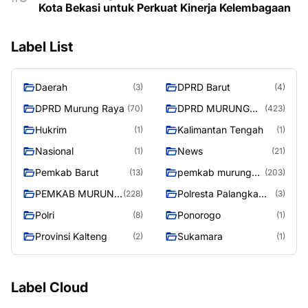
Kota Bekasi untuk Perkuat Kinerja Kelembagaan
Label List
Daerah
DPRD Barut
(3)
(4)
DPRD Murung Raya
DPRD MURUNG
(70)
(423)
RAYA
Hukrim
Kalimantan Tengah
(1)
(1)
Nasional
News
(1)
(21)
Pemkab Barut
pemkab murung
(13)
(203)
raya
PEMKAB MURUNG
Polresta Palangka
(228)
(3)
RAYA
Raya
Polri
Ponorogo
(8)
(1)
Provinsi Kalteng
Sukamara
(2)
(1)
Label Cloud