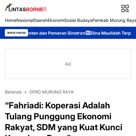
Home
Nasional
Daerah
Ekonomi
Sosial Budaya
Pemkab Murung Ray
n dan Pemeran Sinetron
Dina Maulidah Terpilih Aklamasi Pimpi
BERITA HARI INI
Ad
Beranda
DPRD MURUNG RAYA
“Fahriadi: Koperasi Adalah
Tulang Punggung Ekonomi
Rakyat, SDM yang Kuat Kunci