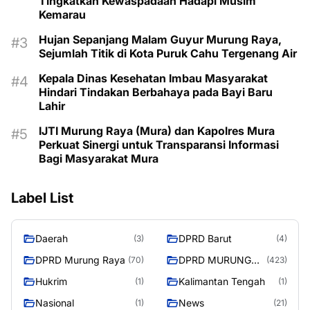
Tingkatkan Kewaspadaan Hadapi Musim
Kemarau
Hujan Sepanjang Malam Guyur Murung Raya,
Sejumlah Titik di Kota Puruk Cahu Tergenang Air
Kepala Dinas Kesehatan Imbau Masyarakat
Hindari Tindakan Berbahaya pada Bayi Baru
Lahir
IJTI Murung Raya (Mura) dan Kapolres Mura
Perkuat Sinergi untuk Transparansi Informasi
Bagi Masyarakat Mura
Label List
Daerah
DPRD Barut
(3)
(4)
DPRD Murung Raya
DPRD MURUNG
(70)
(423)
RAYA
Hukrim
Kalimantan Tengah
(1)
(1)
Nasional
News
(1)
(21)