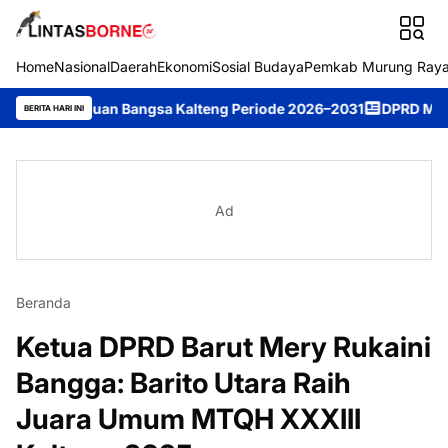
Home
Nasional
Daerah
Ekonomi
Sosial Budaya
Pemkab Murung Ray
mpuan Bangsa Kalteng Periode 2026–2031
DPRD Murung Raya Stud
BERITA HARI INI
Ad
Beranda
Ketua DPRD Barut Mery Rukaini
Bangga: Barito Utara Raih
Juara Umum MTQH XXXIII