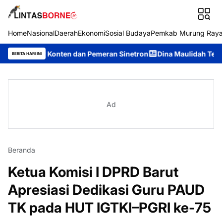
Home
Nasional
Daerah
Ekonomi
Sosial Budaya
Pemkab Murung Ray
tor Konten dan Pemeran Sinetron
Dina Maulidah Terpilih Akla
BERITA HARI INI
Ad
Beranda
Ketua Komisi I DPRD Barut
Apresiasi Dedikasi Guru PAUD
TK pada HUT IGTKI–PGRI ke-75