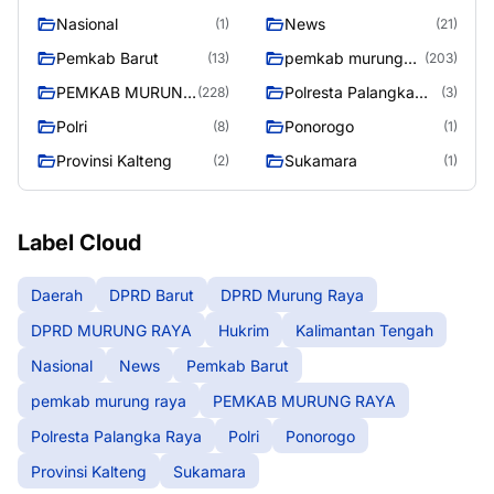
Nasional
News
(1)
(21)
Pemkab Barut
pemkab murung
(13)
(203)
raya
PEMKAB MURUNG
Polresta Palangka
(228)
(3)
RAYA
Raya
Polri
Ponorogo
(8)
(1)
Provinsi Kalteng
Sukamara
(2)
(1)
Label Cloud
Daerah
DPRD Barut
DPRD Murung Raya
DPRD MURUNG RAYA
Hukrim
Kalimantan Tengah
Nasional
News
Pemkab Barut
pemkab murung raya
PEMKAB MURUNG RAYA
Polresta Palangka Raya
Polri
Ponorogo
Provinsi Kalteng
Sukamara