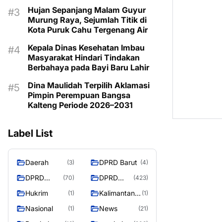
Kemarau
Hujan Sepanjang Malam Guyur
Murung Raya, Sejumlah Titik di
Kota Puruk Cahu Tergenang Air
Kepala Dinas Kesehatan Imbau
Masyarakat Hindari Tindakan
Berbahaya pada Bayi Baru Lahir
Dina Maulidah Terpilih Aklamasi
Pimpin Perempuan Bangsa
Kalteng Periode 2026–2031
Label List
Daerah
DPRD Barut
(3)
(4)
DPRD
DPRD
(70)
(423)
Murung
MURUNG
Hukrim
Kalimantan
(1)
(1)
Raya
RAYA
Tengah
Nasional
News
(1)
(21)