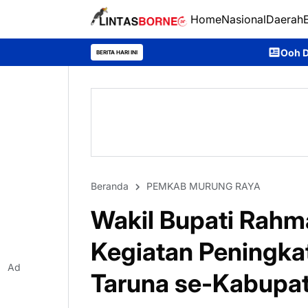
Home
Nasional
Daerah
Ooh Darmawan, Anak Desa Ajan
BERITA HARI INI
Beranda
PEMKAB MURUNG RAYA
Wakil Bupati Rahm
Kegiatan Peningka
Ad
Taruna se-Kabupa