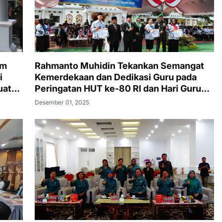
im
Rahmanto Muhidin Tekankan Semangat
i
Kemerdekaan dan Dedikasi Guru pada
uat
Peringatan HUT ke-80 RI dan Hari Guru
Nasional di Murung Raya
Desember 01, 2025