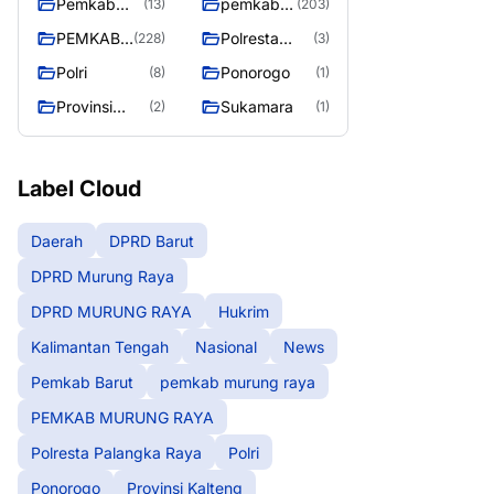
Pemkab
pemkab
(13)
(203)
Barut
murung
PEMKAB
Polresta
(228)
(3)
raya
MURUNG
Palangka
Polri
Ponorogo
(8)
(1)
RAYA
Raya
Provinsi
Sukamara
(2)
(1)
Kalteng
Label Cloud
Daerah
DPRD Barut
DPRD Murung Raya
DPRD MURUNG RAYA
Hukrim
Kalimantan Tengah
Nasional
News
Pemkab Barut
pemkab murung raya
PEMKAB MURUNG RAYA
Polresta Palangka Raya
Polri
Ponorogo
Provinsi Kalteng