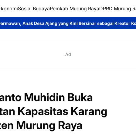
Ekonomi
Sosial Budaya
Pemkab Murung Raya
DPRD Murung R
g yang Kini Bersinar sebagai Kreator Konten dan Pemeran Sinet
Ad
anto Muhidin Buka
tan Kapasitas Karang
ten Murung Raya