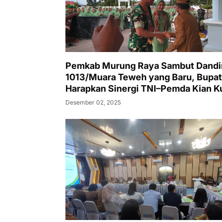
Pemkab Murung Raya Sambut Dand
1013/Muara Teweh yang Baru, Bupat
Harapkan Sinergi TNI–Pemda Kian K
untuk Keamanan dan Pembangunan
Desember 02, 2025